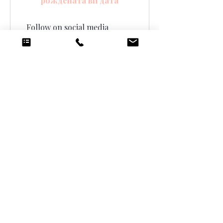
рождената ви дата
Follow on social media
Вземете 5 точки
03
Осребряване на
награди
Flexible reward
10 точки = 1 GBP отстъпка
10% off