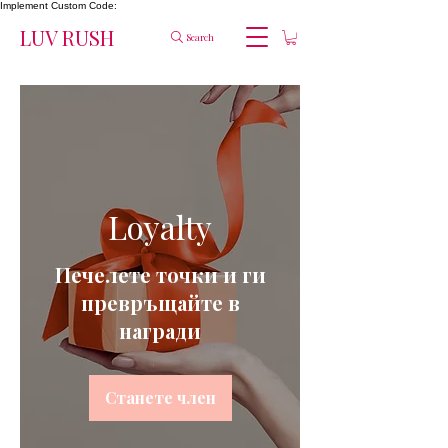
Implement Custom Code:
LUV RUSH
Search
Loyalty
Печелете точки и ги
превръщайте в
награди
Станете член