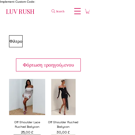
Implement Custom Code:
LUV RUSH
Search
Φίλτρο
Φόρτωση προηγούμενου
Off Shoulder Lace
Off Shoulder Ruched
Ruched Bodycon
Bodycon
Τιμή
Τιμή
25,00 £
30,00 £